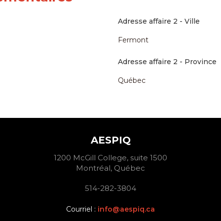
Adresse affaire 2 - Ville
Fermont
Adresse affaire 2 - Province
Québec
AESPIQ
1200 McGill College, suite 1500
Montréal, Québec
514-282-3804
Courriel :
info@aespiq.ca